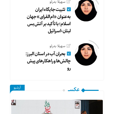
سهیلا بدرلو
تثبیت جایگاه ایران
به‌عنوان «ام‌القرای» جهان
اسلام؛ با تأکید بر آتش‌بس
لبنان-اسرائیل
سهیلا بدرلو
بحران آب در استان البرز:
چالش‌ها و راهکارهای پیش
رو
آرشیو
عکســـ