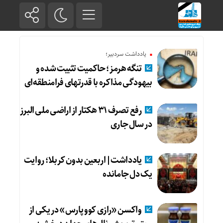
یادداشت سردبیر؛
تنگه هرمز؛ حاکمیت تثبیت شده و
بیهودگی مذاکره با قدرتهای فرامنطقه‌ای
رفع تصرف ۳۱ هکتار از اراضی ملی البرز
در سال جاری
یادداشت|اربعین بدون کربلا؛ روایت
یک دل جامانده
واکسن «رازی کوو پارس» در یکی از