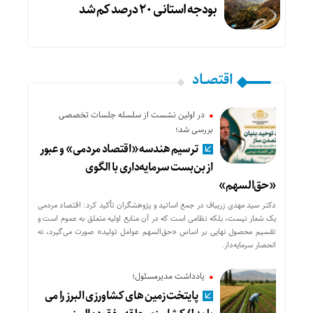
بودجه استانی ۲۰ درصد کم شد
اقتصــاد
در اولین نشست از سلسله جلسات تخصصی
بررسی شد؛
ترسیم هندسه «اقتصاد مردمی» و عبور
از بن‌بست سرمایه‌داری با الگوی
«حق‌السهم»
دکتر سید مهدی زریباف در جمع اساتید و پژوهشگران تأکید کرد: اقتصاد مردمی
یک شعار نیست، بلکه نظامی است که در آن منابع اولیه متعلق به عموم است و
تقسیم محصول نهایی بر اساس «حق‌السهم عوامل تولید» صورت می‌گیرد، نه
انحصار سرمایه‌دار.
یادداشت مدیرمسئول؛
پایتخت زمین های کشاورزی البرز را می