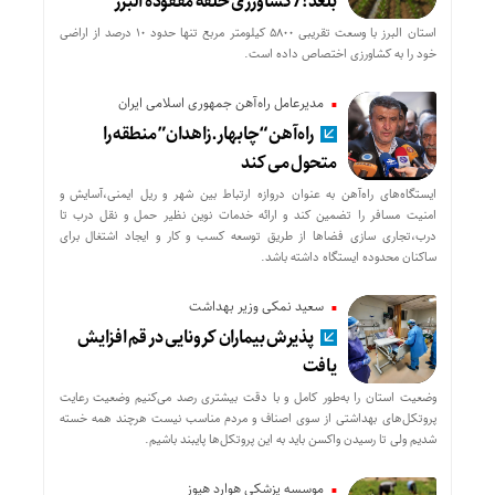
بلعد!/ کشاورزی حلقه مفقوده البرز
استان البرز با وسعت تقریبی ۵۸۰۰ کیلومتر مربع تنها حدود ۱۰ درصد از اراضی
خود را به کشاورزی اختصاص داده است.
مدیرعامل راه‌آهن جمهوری اسلامی ایران
راه‌آهن “چابهار ـ زاهدان” منطقه را
متحول می کند
ایستگاه‌های راه‌آهن به عنوان دروازه ارتباط بین شهر و ریل ایمنی،‌آسایش و
امنیت مسافر را تضمین کند و ارائه خدمات نوین نظیر حمل و نقل درب تا
درب،‌تجاری سازی فضاها از طریق توسعه کسب و کار و ایجاد اشتغال برای
ساکنان محدوده ایستگاه داشته باشد.
سعید نمکی وزیر بهداشت
پذیرش بیماران کرونایی در قم افزایش
یافت
وضعیت استان را به‌طور کامل و با دقت بیشتری رصد می‌کنیم وضعیت رعایت
پروتکل‌های بهداشتی از سوی اصناف و مردم مناسب نیست هرچند همه خسته
شدیم ولی تا رسیدن واکسن باید به این پروتکل‌ها پایبند باشیم.
موسسه پزشکی هوارد هیوز