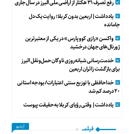
رفع تصرف ۳۱ هکتار از اراضی ملی البرز در سال جاری
یادداشت|اربعین بدون کربلا؛ روایت یک دل
جامانده
واکسن «رازی کوو پارس» در یکی از معتبرترین
ژورنال‌های جهان درخشید
خدمت‌رسانی شبانه‌روزی ناوگان حمل‌ونقل البرز
برای بازگشت زائران اربعین
خداحافظی با توزیع سنتی اعتبارات/ بودجه استانی
۲۰ درصد کم شد
یادداشت| وقتی رؤیای کربلا به حقیقت پیوست
آرشیو
فیلمـــ