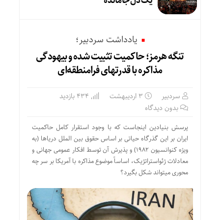
یک دل جامانده
یادداشت سردبیر؛
تنگه هرمز؛ حاکمیت تثبیت شده و بیهودگی
مذاکره با قدرتهای فرامنطقه‌ای
سردبیر
۳ اردیبهشت
434 بازدید
بدون دیدگاه
پرسش بنیادین اینجاست که با وجود استقرار کامل حاکمیت
ایران بر این گذرگاه حیاتی بر اساس حقوق بین الملل دریاها (به
ویژه کنوانسیون ۱۹۸۲) و پذیرش آن توسط افکار عمومی جهانی و
معادلات ژئواستراتژیک، اساساً موضوع مذاکره با آمریکا بر سر چه
محوری میتواند شکل بگیرد؟