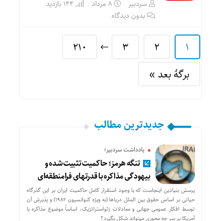
سردبیر
۸ مرداد
144 بازدید
بدون دیدگاه
210
3
2
1
برگهٔ بعد »
جدیدترین مطالب
یادداشت سردبیر؛
تنگه هرمز؛ حاکمیت تثبیت شده و
بیهودگی مذاکره با قدرتهای فرامنطقه‌ای
پرسش بنیادین اینجاست که با وجود استقرار کامل حاکمیت ایران بر این گذرگاه
حیاتی بر اساس حقوق بین الملل دریاها (به ویژه کنوانسیون ۱۹۸۲) و پذیرش آن
توسط افکار عمومی جهانی و معادلات ژئواستراتژیک، اساساً موضوع مذاکره با
آمریکا بر سر چه محوری میتواند شکل بگیرد؟