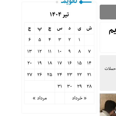
تقویمــ
تیر ۱۴۰۴
م
ش
ی
د
س
چ
پ
ج
6
5
4
3
2
1
13
12
11
10
9
8
7
20
19
18
17
16
15
14
 حملات
27
26
25
24
23
22
21
31
30
29
28
« خرداد
مرداد »