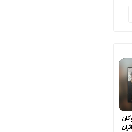
وگان
ئران