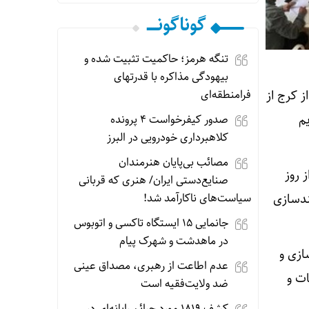
گوناگونـــــ
تنگه هرمز؛ حاکمیت تثبیت شده و
بیهودگی مذاکره با قدرتهای
فرامنطقه‌ای
ز کرج از
م
صدور کیفرخواست ۴ پرونده
کلاهبرداری خودرویی در البرز
مصائب بی‌پایان هنرمندان
 روز
صنایع‌دستی ایران/ هنری که قربانی
سیاست‌های ناکارآمد شد‌!
ندسازی
جانمایی ۱۵ ایستگاه تاکسی و اتوبوس
در ماهدشت و شهرک پیام
ازی و
عدم اطاعت از رهبری، مصداق عینی
ات و
ضد ولایت‌فقیه است
کشف ۱۸۱۹ مورد جرائم رایانه‌ای در