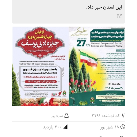
این استان خبر داد.
کد نوشته: 3191
سردبیر
۱۸ شهریور
200 بازدید