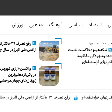
ی
اقتصاد
سیاسی
فرهنگ
مذهبی
ورزش
رفع تصرف ۳۱ هکتار ا
یادداشت سردبیر؛
اراضی ملی البرز در سال ج
تنگه هرمز؛ حاکمیت تثبیت
ده و بیهودگی مذاکره با
درتهای فرامنطقه‌ای
واکسن «رازی کوو پا
در یکی از معتبرترین
ژورنال‌های جهان درخشی
امنطقه‌ای
رفع تصرف ۳۱ هکتار از اراضی ملی البرز در سال جاری