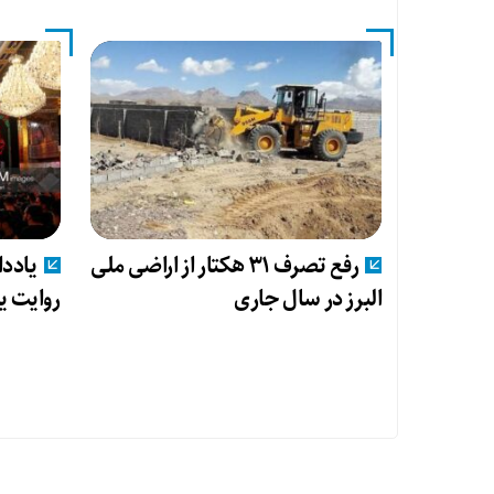
رفع تصرف ۳۱ هکتار از اراضی ملی
یاددا
البرز در سال جاری
روایت ی