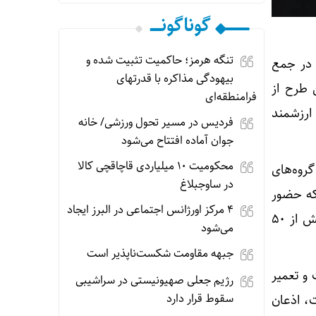
گوناگونـــــ
تنگه هرمز؛ حاکمیت تثبیت شده و
 در جمع
بیهودگی مذاکره با قدرتهای
 طرح از
فرامنطقه‌ای
ارزشمند
فردیس در مسیر تحول ورزشی/ خانه
جوان آماده افتتاح می‌شود
محکومیت ۱۰ میلیاردی قاچاقچی کالا
روه‌های
در ساوجبلاغ
که حضور
۴ مرکز اورژانس اجتماعی در البرز ایجاد
پیدا می‌کنیم، دانش‌آموزان همان مدرسه با نشاط و همکاری بالا مشارکت می‌کنند. تاکنون بیش از ۵۰
می‌شود
جبهه مقاومت شکست‌ناپذیر است
 و تعمیر
رژیم جعلی صهیونیستی در سراشیبی
سقوط قرار دارد
، اذعان