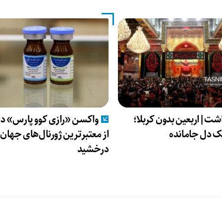
شت|اربعین بدون کربلا؛
واکسن «رازی کوو پارس» در
ک دل جامانده
از معتبرترین ژورنال‌های جهان
درخشید