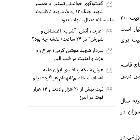
گفت‌وگوی خواندنی تسنیم با همسر
شهید جنگ ۱۲ روزه/ شهید ترکاشوند
فلاحتکار خاطرنشان کرد: با توجه به کمبود فضای آموزشی در استان، بسیاری از مدارسی که ظرفیت ۲۰۰
ملتمسانه دنبال شهادت بود
نیاز است
“غارت، آتش، آشوب، اغتشاش و
شورش” ‌در ۲۴ ساعت/ نقشه ‌چه بود؟
یت برای
سردار شهید مجتبی کرمی؛ چراغ راه
عزت و امنیت در قلب البرز
اج قاسم
غرش شبکه پدافندی ایران علیه
میان گام برداریم، بیان کرد: امسال، بیش از ۲ هزار و ۵۰۰ کلاس درس
اهداف متخاصم‌/انهدام هواگرد+فیلم
ثبت بیش از ۲۰ هزار ولادت و ۱۴ هزار
فوت در البرز
ربه سال
موزان در
وزشی در