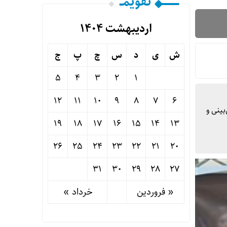
تقویمــ
اردیبهشت ۱۴۰۴
ش
ی
د
س
چ
پ
ج
5
4
3
2
1
12
11
10
9
8
7
6
ینی و
19
18
17
16
15
14
13
26
25
24
23
22
21
20
31
30
29
28
27
« فروردین
خرداد »