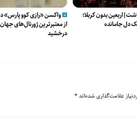
شت|اربعین بدون کربلا؛
واکسن «رازی کوو پارس» در
ک دل جامانده
از معتبرترین ژورنال‌های جهان
درخشید
نیاز علامت‌گذاری شده‌اند
*