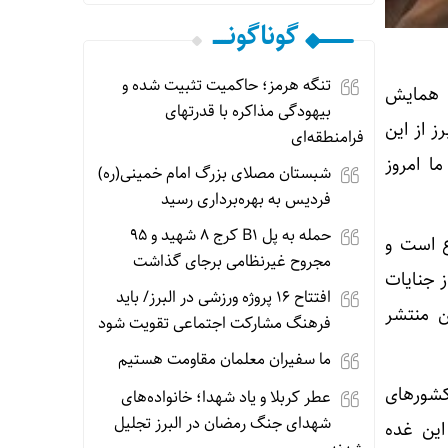
گوناگونـــــ
تنگه هرمز؛ حاکمیت تثبیت شده و
ن همایش
بیهودگی مذاکره با قدرتهای
ز از این
فرامنطقه‌ای
ا امروز
شبستان مصلای بزرگ امام خمینی(ره)
فردیس به بهره‌برداری رسید
حمله به پل B1 کرج ۸ شهید و ۹۵
ع است و
مجروح غیرنظامی برجای گذاشت
ز جنایات
افتتاح ۱۶ پروژه ورزشی در البرز/ باید
ن منتشر
فرهنگ مشارکت اجتماعی تقویت شود
ما سفیران معلمان مقاومت هستیم
 کشورهای
عطر کربلا و یاد شهدا؛ خانواده‌های
شهدای جنگ رمضان در البرز تجلیل
این غده