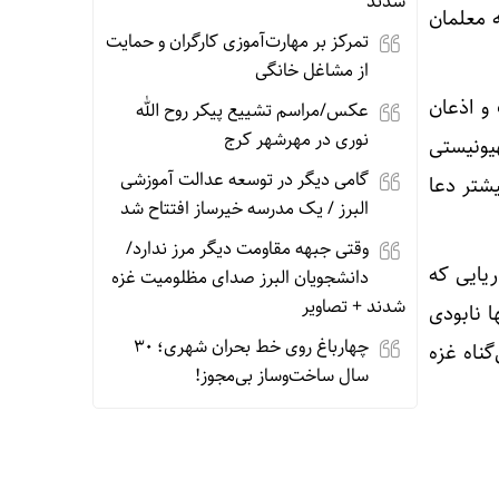
شدند
 معلمان
تمرکز بر مهارت‌آموزی کارگران و حمایت
از مشاغل خانگی
و اذعان
عکس/مراسم تشییع پیکر روح الله
نوری در مهرشهر کرج
هیونیستی
گامی دیگر در توسعه عدالت آموزشی
یشتر دعا
البرز / یک مدرسه خیرساز افتتاح شد
وقتی جبهه مقاومت دیگر مرز ندارد/
ریایی که
دانشجویان البرز صدای مظلومیت غزه
شدند + تصاویر
ا نابودی
چهارباغ روی خط بحران شهری؛ ۳۰
گناه غزه
سال ساخت‌وساز بی‌مجوز!