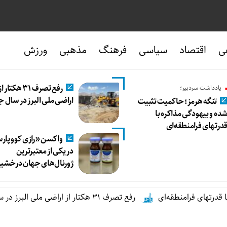
ی
اقتصاد
سیاسی
فرهنگ
مذهبی
ورزش
رفع تصرف ۳۱ هکتار ا
یادداشت سردبیر؛
اراضی ملی البرز در سال ج
تنگه هرمز؛ حاکمیت تثبیت
ده و بیهودگی مذاکره با
درتهای فرامنطقه‌ای
واکسن «رازی کوو پا
در یکی از معتبرترین
ژورنال‌های جهان درخشی
فرامنطقه‌ای
رفع تصرف ۳۱ هکتار از اراضی ملی البرز در سال جاری