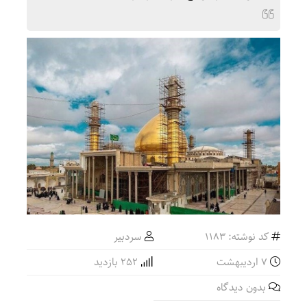
کد نوشته: 1183
سردبیر
۷ اردیبهشت
252 بازدید
بدون دیدگاه