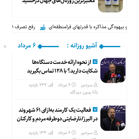
معتبرترین ژورنال‌های جهان درخشید
 و بیهودگی مذاکره با قدرتهای فرامنطقه‌ای
رفع تصرف ۳۱ هکتار از اراضی ملی البرز در سال جاری
آشیو روزانه :
۶ مرداد
از نحوه ارائه خدمت دستگاه‌ها
شکایت دارید؟ با ۱۲۸ تماس بگیرید
سردبیر
۶ مرداد
232 بازدید
بدون دیدگاه
فعالیت یک کارمند به‌ازای ۶۱ شهروند
در البرز/نارضایتی دوطرفه مردم و کارکنان
سردبیر
۶ مرداد
133 بازدید