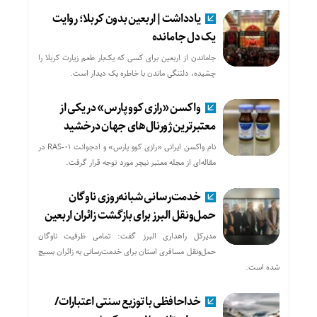
یادداشت|اربعین بدون کربلا؛ روایت
یک دل جامانده
جاماندن از اربعین برای کسی که یک‌بار طعم زیارت کربلا را
چشیده، دلتنگی ماندن با خاطره یک دیدار است.
واکسن «رازی کوو پارس» در یکی از
معتبرترین ژورنال‌های جهان درخشید
نام واکسن ایرانی «رازی کوو پارس» و ادجوانت RAS-01 در
مقاله‌ای از مجله معتبر نیچر مورد توجه قرار گرفت.
خدمت‌رسانی شبانه‌روزی ناوگان
حمل‌ونقل البرز برای بازگشت زائران اربعین
مدیرکل راهداری البرز گفت: تمامی ظرفیت ناوگان
حمل‌ونقل مسافری استان برای خدمت‌رسانی به زائران بسیج
شده است.
خداحافظی با توزیع سنتی اعتبارات/