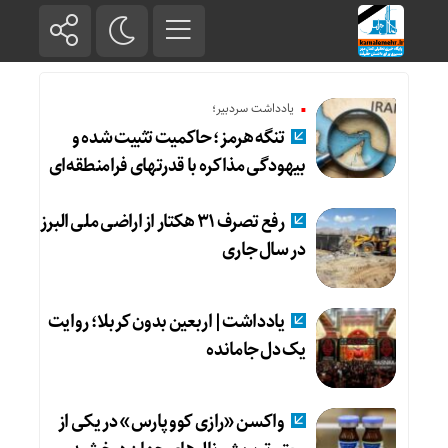
یادداشت سردبیر؛
تنگه هرمز؛ حاکمیت تثبیت شده و
بیهودگی مذاکره با قدرتهای فرامنطقه‌ای
رفع تصرف ۳۱ هکتار از اراضی ملی البرز
در سال جاری
یادداشت|اربعین بدون کربلا؛ روایت
یک دل جامانده
واکسن «رازی کوو پارس» در یکی از