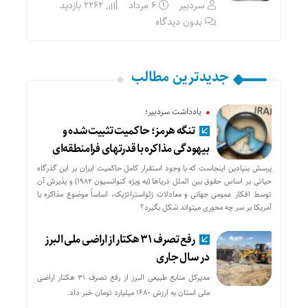
سردبیر
۶ مرداد
2262 بازدید
بدون دیدگاه
جدیدترین مطالب
یادداشت سردبیر؛
تنگه هرمز؛ حاکمیت تثبیت شده و
بیهودگی مذاکره با قدرتهای فرامنطقه‌ای
پرسش بنیادین اینجاست که با وجود استقرار کامل حاکمیت ایران بر این گذرگاه
حیاتی بر اساس حقوق بین الملل دریاها (به ویژه کنوانسیون ۱۹۸۲) و پذیرش آن
توسط افکار عمومی جهانی و معادلات ژئواستراتژیک، اساساً موضوع مذاکره با
آمریکا بر سر چه محوری میتواند شکل بگیرد؟
رفع تصرف ۳۱ هکتار از اراضی ملی البرز
در سال جاری
مدیرکل منابع طبیعی البرز از رفع تصرف ۳۱ هکتار اراضی
ملی استان به ارزش ۱۶۸۰ میلیارد تومان خبر داد.